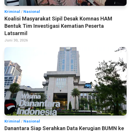
Kriminal
/
Nasional
Koalisi Masyarakat Sipil Desak Komnas HAM
Bentuk Tim Investigasi Kematian Peserta
Latsarmil
Juni 30, 2026
Kriminal
/
Nasional
Danantara Siap Serahkan Data Kerugian BUMN ke