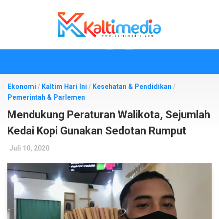
Skip
to
content
Ekonomi
/
Kaltim Hari Ini
/
Kesehatan & Pendidikan
/
Pemerintah & Parlemen
Mendukung Peraturan Walikota, Sejumlah
Kedai Kopi Gunakan Sedotan Rumput
Juli 10, 2020