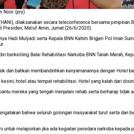
n Noor. (pry)
(HANI), dilaksanakan secara teleconference bersama pimpinan B
 Presiden, Ma’ruf Amin, Jumat (26/6/2020).
ya Hadi Mulyadi serta Kepala BNN Kaltim Brigjen Pol Iman Sumant
r.
i berkeliling Balai Rehabilitasi Narkoba BNN Tanah Merah, Kepa
t baik dan bahkan membandinhkan kenyamanannya dengan Hotel be
i kesini, hotel atau tempat rehabilitasi. Hotel yang kalah dari dis
bantu mereka yang tengah menjalani rehab serta berharap tidak a
mengatakan bahwa seluruh golongan masyarakat turut serta dan 
untuk melaporkan jika ada kegiatan peredara narkoba kepada pet