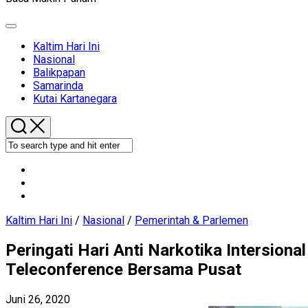
Expand
Menu
Current
Kaltim Hari Ini
Page
Current
Nasional
Parent
Page
Balikpapan
Parent
Samarinda
Kutai Kartanegara
Kaltim Hari Ini
/
Nasional
/
Pemerintah & Parlemen
Peringati Hari Anti Narkotika Intersiona
Teleconference Bersama Pusat
Juni 26, 2020