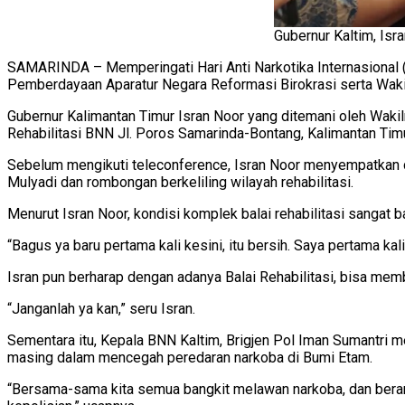
Gubernur Kaltim, Isra
SAMARINDA – Memperingati Hari Anti Narkotika Internasional 
Pemberdayaan Aparatur Negara Reformasi Birokrasi serta Wakil
Gubernur Kalimantan Timur Isran Noor yang ditemani oleh Wakiln
Rehabilitasi BNN Jl. Poros Samarinda-Bontang, Kalimantan Timu
Sebelum mengikuti teleconference, Isran Noor menyempatkan dir
Mulyadi dan rombongan berkeliling wilayah rehabilitasi.
Menurut Isran Noor, kondisi komplek balai rehabilitasi sanga
“Bagus ya baru pertama kali kesini, itu bersih. Saya pertama kal
Isran pun berharap dengan adanya Balai Rehabilitasi, bisa mem
“Janganlah ya kan,” seru Isran.
Sementara itu, Kepala BNN Kaltim, Brigjen Pol Iman Sumantri 
masing dalam mencegah peredaran narkoba di Bumi Etam.
“Bersama-sama kita semua bangkit melawan narkoba, dan berani 