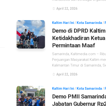
April 22, 2026
Kaltim Hari Ini
/
Kota Samarinda
/
Demo di DPRD Kaltim
Ketidakhadiran Ketu
Permintaan Maaf
Samarinda, Kaltimedia.com – Rib
Perjuangan Masyarakat Kaltim men
Kalimantan Timur di Samarinda, Se
April 22, 2026
Kaltim Hari Ini
/
Kota Samarinda
/
Demo PMII Samarinda
Jabatan Gubernur Rp2