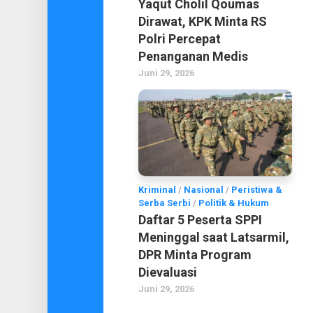
Yaqut Cholil Qoumas
Dirawat, KPK Minta RS
Polri Percepat
Penanganan Medis
Juni 29, 2026
Kriminal
/
Nasional
/
Peristiwa &
Serba Serbi
/
Politik & Hukum
Daftar 5 Peserta SPPI
Meninggal saat Latsarmil,
DPR Minta Program
Dievaluasi
Juni 29, 2026