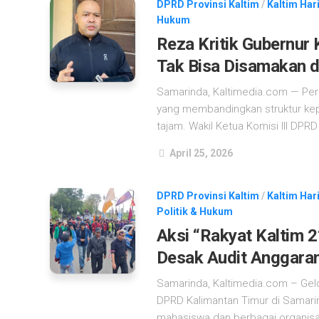
DPRD Provinsi Kaltim
/
Kaltim Hari
Hukum
Reza Kritik Gubernur 
Tak Bisa Disamakan d
Samarinda, Kaltimedia.com — Per
yang membandingkan struktur kep
tajam. Wakil Ketua Komisi III DPRD
April 25, 2026
DPRD Provinsi Kaltim
/
Kaltim Hari
Politik & Hukum
Aksi “Rakyat Kaltim 2
Desak Audit Anggara
Samarinda, Kaltimedia.com – Gel
DPRD Kalimantan Timur di Samarind
mahasiswa dan berbagai organisas