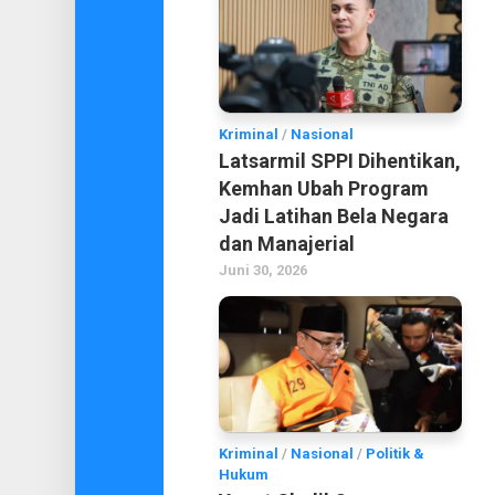
Kriminal
/
Nasional
Latsarmil SPPI Dihentikan,
Kemhan Ubah Program
Jadi Latihan Bela Negara
dan Manajerial
Juni 30, 2026
Kriminal
/
Nasional
/
Politik &
Hukum