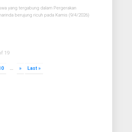
iswa yang tergabung dalam Pergerakan
arinda berujung ricuh pada Kamis (9/4/2026)
of 19
10
...
»
Last »