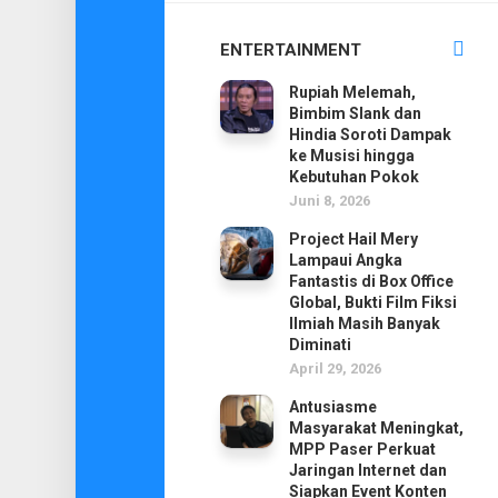
ENTERTAINMENT
Rupiah Melemah,
Bimbim Slank dan
Hindia Soroti Dampak
ke Musisi hingga
Kebutuhan Pokok
Juni 8, 2026
Project Hail Mery
Lampaui Angka
Fantastis di Box Office
Global, Bukti Film Fiksi
Ilmiah Masih Banyak
Diminati
April 29, 2026
Antusiasme
Masyarakat Meningkat,
MPP Paser Perkuat
Jaringan Internet dan
Siapkan Event Konten