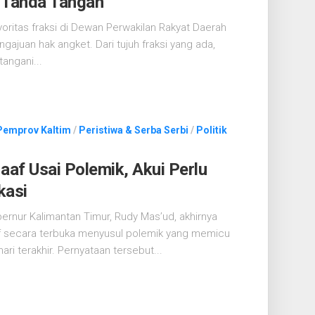
 Tanda Tangan
ritas fraksi di Dewan Perwakilan Rakyat Daerah
ajuan hak angket. Dari tujuh fraksi yang ada,
angani...
Pemprov Kaltim
/
Peristiwa & Serba Serbi
/
Politik
af Usai Polemik, Akui Perlu
kasi
rnur Kalimantan Timur, Rudy Mas’ud, akhirnya
secara terbuka menyusul polemik yang memicu
ri terakhir. Pernyataan tersebut...