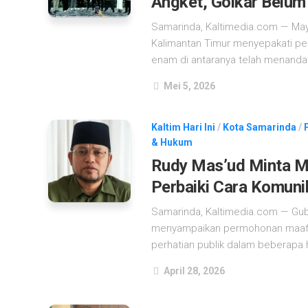
Angket, Golkar Belum
Samarinda, Kaltimedia.com — Mayo
Kalimantan Timur menyepakati peng
enam di antaranya telah menandat
Mei 5, 2026
Kaltim Hari Ini
/
Kota Samarinda
/
& Hukum
Rudy Mas’ud Minta Ma
Perbaiki Cara Komuni
Samarinda, Kaltimedia.com — Gube
menyampaikan permohonan maaf 
perhatian publik dalam beberapa ha
April 28, 2026