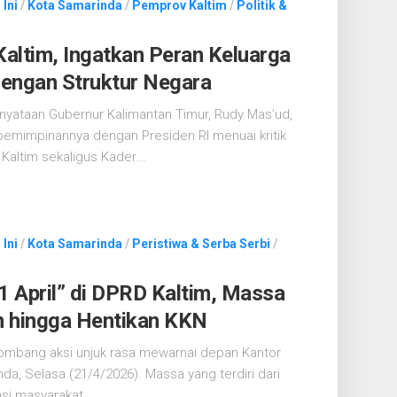
 Ini
/
Kota Samarinda
/
Pemprov Kaltim
/
Politik &
Kaltim, Ingatkan Peran Keluarga
engan Struktur Negara
nyataan Gubernur Kalimantan Timur, Rudy Mas’ud,
emimpinannya dengan Presiden RI menuai kritik
 Kaltim sekaligus Kader...
 Ini
/
Kota Samarinda
/
Peristiwa & Serba Serbi
/
1 April” di DPRD Kaltim, Massa
n hingga Hentikan KKN
ombang aksi unjuk rasa mewarnai depan Kantor
a, Selasa (21/4/2026). Massa yang terdiri dari
i masyarakat...