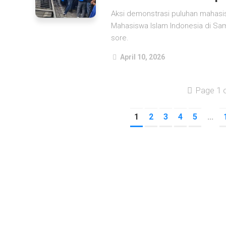
Aksi demonstrasi puluhan mahas
Mahasiswa Islam Indonesia di Sam
sore.
April 10, 2026
Page 1 
1
2
3
4
5
...