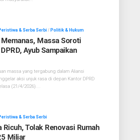
Peristiwa & Serba Serbi
/
Politik & Hukum
 Memanas, Massa Soroti
a DPRD, Ayub Sampaikan
uan massa yang tergabung dalam Aliansi
ggelar aksi unjuk rasa di depan Kantor DPRD
lasa (21/4/2026)....
Peristiwa & Serba Serbi
 Ricuh, Tolak Renovasi Rumah
5 Miliar