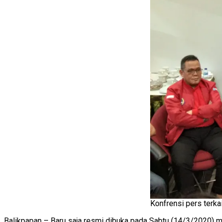
Konfrensi pers terka
Balikpapan – Baru saja resmi dibuka pada Sabtu (14/3/2020) 