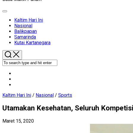
Expand
Menu
Current
Kaltim Hari Ini
Page
Current
Nasional
Parent
Page
Balikpapan
Parent
Samarinda
Kutai Kartanegara
Kaltim Hari Ini
/
Nasional
/
Sports
Utamakan Kesehatan, Seluruh Kompetisi
Maret 15, 2020