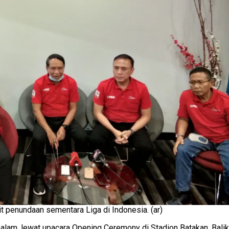
it penundaan sementara Liga di Indonesia. (ar)
malam, lewat upacara Opening Ceremony di Stadion Batakan, Bal