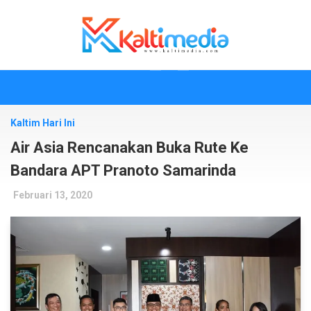
Skip
to
content
Kaltim Hari Ini
Air Asia Rencanakan Buka Rute Ke
Bandara APT Pranoto Samarinda
Februari 13, 2020