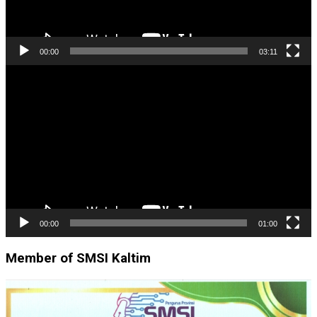
00:00
03:11
Pemutar
Video
00:00
01:00
Member of SMSI Kaltim