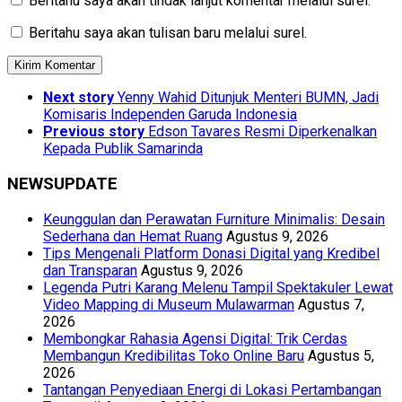
Beritahu saya akan tindak lanjut komentar melalui surel.
Beritahu saya akan tulisan baru melalui surel.
Next story
Yenny Wahid Ditunjuk Menteri BUMN, Jadi
Komisaris Independen Garuda Indonesia
Previous story
Edson Tavares Resmi Diperkenalkan
Kepada Publik Samarinda
NEWSUPDATE
Keunggulan dan Perawatan Furniture Minimalis: Desain
Sederhana dan Hemat Ruang
Agustus 9, 2026
Tips Mengenali Platform Donasi Digital yang Kredibel
dan Transparan
Agustus 9, 2026
Legenda Putri Karang Melenu Tampil Spektakuler Lewat
Video Mapping di Museum Mulawarman
Agustus 7,
2026
Membongkar Rahasia Agensi Digital: Trik Cerdas
Membangun Kredibilitas Toko Online Baru
Agustus 5,
2026
Tantangan Penyediaan Energi di Lokasi Pertambangan