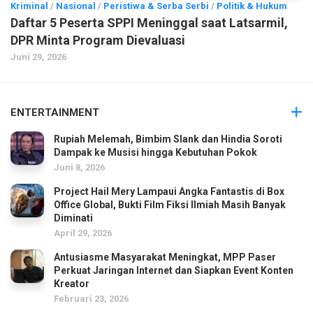
Kriminal
/
Nasional
/
Peristiwa & Serba Serbi
/
Politik & Hukum
Daftar 5 Peserta SPPI Meninggal saat Latsarmil,
DPR Minta Program Dievaluasi
Juni 29, 2026
ENTERTAINMENT
Rupiah Melemah, Bimbim Slank dan Hindia Soroti
Dampak ke Musisi hingga Kebutuhan Pokok
Juni 8, 2026
Project Hail Mery Lampaui Angka Fantastis di Box
Office Global, Bukti Film Fiksi Ilmiah Masih Banyak
Diminati
April 29, 2026
Antusiasme Masyarakat Meningkat, MPP Paser
Perkuat Jaringan Internet dan Siapkan Event Konten
Kreator
Februari 23, 2026