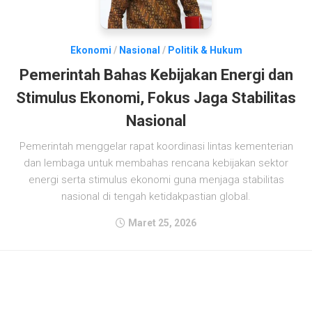
Ekonomi
/
Nasional
/
Politik & Hukum
Pemerintah Bahas Kebijakan Energi dan
Stimulus Ekonomi, Fokus Jaga Stabilitas
Nasional
Pemerintah menggelar rapat koordinasi lintas kementerian
dan lembaga untuk membahas rencana kebijakan sektor
energi serta stimulus ekonomi guna menjaga stabilitas
nasional di tengah ketidakpastian global.
Maret 25, 2026