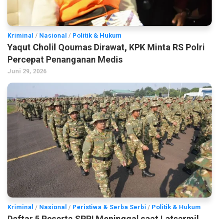
Kriminal
/
Nasional
/
Politik & Hukum
Yaqut Cholil Qoumas Dirawat, KPK Minta RS Polri
Percepat Penanganan Medis
Juni 29, 2026
Kriminal
/
Nasional
/
Peristiwa & Serba Serbi
/
Politik & Hukum
Daftar 5 Peserta SPPI Meninggal saat Latsarmil,