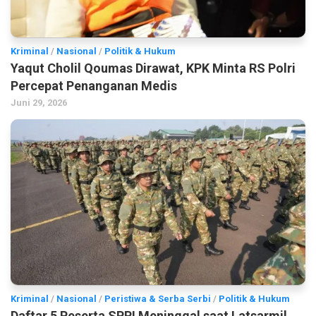
Kriminal
/
Nasional
/
Politik & Hukum
Yaqut Cholil Qoumas Dirawat, KPK Minta RS Polri
Percepat Penanganan Medis
Juni 29, 2026
Kriminal
/
Nasional
/
Peristiwa & Serba Serbi
/
Politik & Hukum
Daftar 5 Peserta SPPI Meninggal saat Latsarmil,