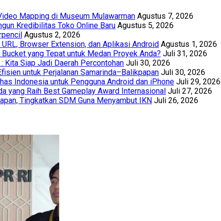
t Video Mapping di Museum Mulawarman
Agustus 7, 2026
un Kredibilitas Toko Online Baru
Agustus 5, 2026
rpencil
Agustus 2, 2026
URL, Browser Extension, dan Aplikasi Android
Agustus 1, 2026
th Bucket yang Tepat untuk Medan Proyek Anda?
Juli 31, 2026
 : Kita Siap Jadi Daerah Percontohan
Juli 30, 2026
Efisien untuk Perjalanan Samarinda–Balikpapan
Juli 30, 2026
has Indonesia untuk Pengguna Android dan iPhone
Juli 29, 2026
a yang Raih Best Gameplay Award Internasional
Juli 27, 2026
papan, Tingkatkan SDM Guna Menyambut IKN
Juli 26, 2026