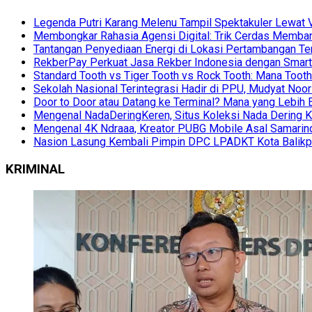
Legenda Putri Karang Melenu Tampil Spektakuler Lewa
Membongkar Rahasia Agensi Digital: Trik Cerdas Membang
Tantangan Penyediaan Energi di Lokasi Pertambangan Te
RekberPay Perkuat Jasa Rekber Indonesia dengan Smart 
Standard Tooth vs Tiger Tooth vs Rock Tooth: Mana Too
Sekolah Nasional Terintegrasi Hadir di PPU, Mudyat Noor
Door to Door atau Datang ke Terminal? Mana yang Lebih 
Mengenal NadaDeringKeren, Situs Koleksi Nada Dering K
Mengenal 4K Ndraaa, Kreator PUBG Mobile Asal Samarind
Nasion Lasung Kembali Pimpin DPC LPADKT Kota Balik
KRIMINAL