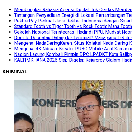
Membongkar Rahasia Agensi Digital: Trik Cerdas Membang
Tantangan Penyediaan Energi di Lokasi Pertambangan Te
RekberPay Perkuat Jasa Rekber Indonesia dengan Smart 
Standard Tooth vs Tiger Tooth vs Rock Tooth: Mana Too
Sekolah Nasional Terintegrasi Hadir di PPU, Mudyat Noor
Door to Door atau Datang ke Terminal? Mana yang Lebih 
Mengenal NadaDeringKeren, Situs Koleksi Nada Dering K
Mengenal 4K Ndraaa, Kreator PUBG Mobile Asal Samarind
Nasion Lasung Kembali Pimpin DPC LPADKT Kota Balik
KALTIMKHANA 2026 Siap Digelar, Kejurprov Slalom Hadir
KRIMINAL