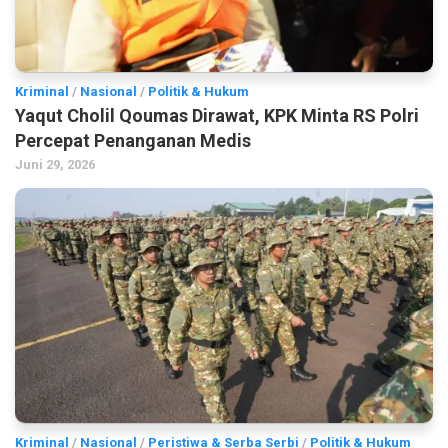
Kriminal
/
Nasional
/
Politik & Hukum
Yaqut Cholil Qoumas Dirawat, KPK Minta RS Polri
Percepat Penanganan Medis
Juni 29, 2026
Kriminal
/
Nasional
/
Peristiwa & Serba Serbi
/
Politik & Hukum