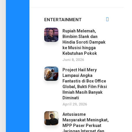
ENTERTAINMENT
Rupiah Melemah,
Bimbim Slank dan
Hindia Soroti Dampak
ke Musisi hingga
Kebutuhan Pokok
Juni 8, 2026
Project Hail Mery
Lampaui Angka
Fantastis di Box Office
Global, Bukti Film Fiksi
Ilmiah Masih Banyak
Diminati
April 29, 2026
Antusiasme
Masyarakat Meningkat,
MPP Paser Perkuat
Jaringan Internet dan