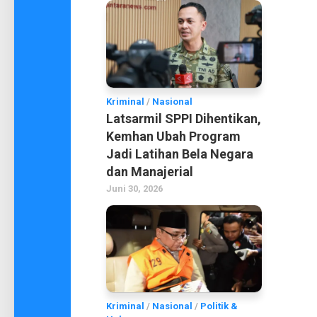
Kriminal
/
Nasional
Latsarmil SPPI Dihentikan,
Kemhan Ubah Program
Jadi Latihan Bela Negara
dan Manajerial
Juni 30, 2026
Kriminal
/
Nasional
/
Politik &