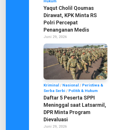
Hukum
Yaqut Cholil Qoumas
Dirawat, KPK Minta RS
Polri Percepat
Penanganan Medis
Juni 29, 2026
Kriminal
/
Nasional
/
Peristiwa &
Serba Serbi
/
Politik & Hukum
Daftar 5 Peserta SPPI
Meninggal saat Latsarmil,
DPR Minta Program
Dievaluasi
Juni 29, 2026