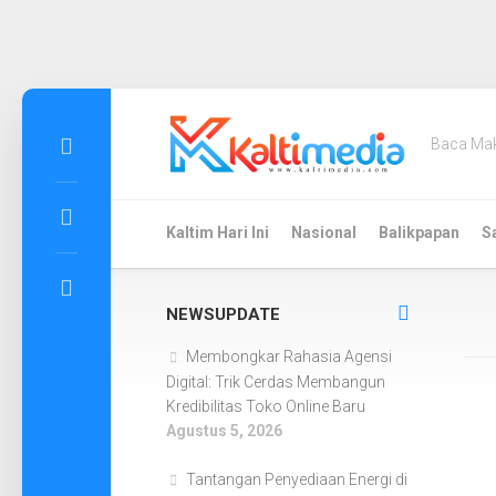
Skip
to
Baca Ma
content
Kaltim Hari Ini
Nasional
Balikpapan
S
NEWSUPDATE
Membongkar Rahasia Agensi
Digital: Trik Cerdas Membangun
Kredibilitas Toko Online Baru
Agustus 5, 2026
Tantangan Penyediaan Energi di