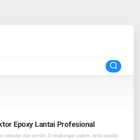
ktor Epoxy Lantai Profesional
sekadar alas berdiri. Di lingkungan pabrik, lantai adalah