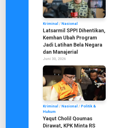
Kriminal
/
Nasional
Latsarmil SPPI Dihentikan,
Kemhan Ubah Program
Jadi Latihan Bela Negara
dan Manajerial
Juni 30, 2026
Kriminal
/
Nasional
/
Politik &
Hukum
Yaqut Cholil Qoumas
Dirawat, KPK Minta RS