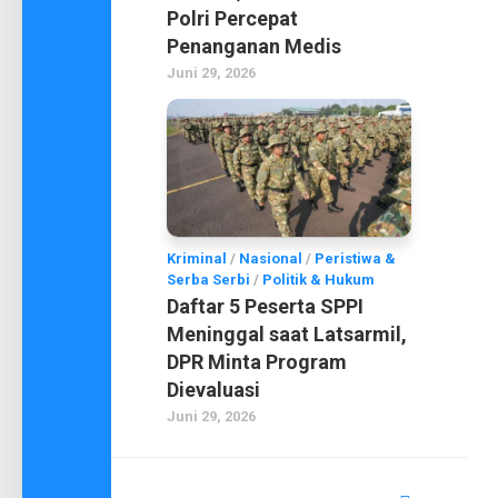
Polri Percepat
Penanganan Medis
Juni 29, 2026
Kriminal
/
Nasional
/
Peristiwa &
Serba Serbi
/
Politik & Hukum
Daftar 5 Peserta SPPI
Meninggal saat Latsarmil,
DPR Minta Program
Dievaluasi
Juni 29, 2026