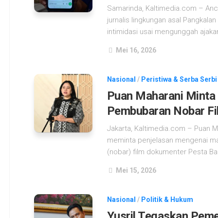
Samarinda, Kaltimedia.com – Anca
jurnalis lingkungan asal Pangkala
intimidasi usai mengunggah ajaka
Mei 16, 2026
Nasional
/
Peristiwa & Serba Serbi
Puan Maharani Minta 
Pembubaran Nobar Fil
Jakarta, Kaltimedia.com – Puan M
meminta penjelasan mengenai ma
(nobar) film dokumenter Pesta Babi
Mei 15, 2026
Nasional
/
Politik & Hukum
Yusril Tegaskan Peme