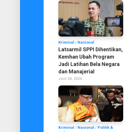
Kriminal
/
Nasional
Latsarmil SPPI Dihentikan,
Kemhan Ubah Program
Jadi Latihan Bela Negara
dan Manajerial
Juni 30, 2026
Kriminal
/
Nasional
/
Politik &