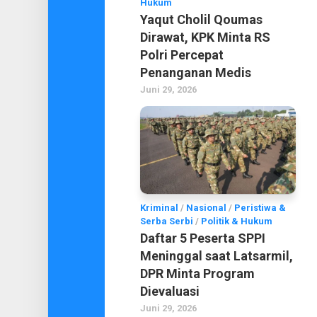
Hukum
Yaqut Cholil Qoumas
Dirawat, KPK Minta RS
Polri Percepat
Penanganan Medis
Juni 29, 2026
Kriminal
/
Nasional
/
Peristiwa &
Serba Serbi
/
Politik & Hukum
Daftar 5 Peserta SPPI
Meninggal saat Latsarmil,
DPR Minta Program
Dievaluasi
Juni 29, 2026