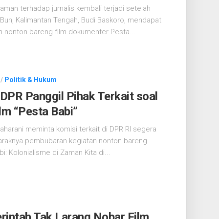
man terhadap jurnalis kembali terjadi setelah
n Bun, Kalimantan Tengah, Budi Baskoro, mendapat
n nonton bareng film dokumenter Pesta...
/
Politik & Hukum
DPR Panggil Pihak Terkait soal
m “Pesta Babi”
aharani meminta komisi terkait di DPR RI segera
raknya pembubaran kegiatan nonton bareng
: Kolonialisme di Zaman Kita di...
rintah Tak Larang Nobar Film