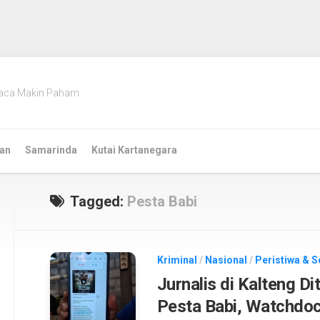
aca Makin Paham
an
Samarinda
Kutai Kartanegara
Tagged:
Pesta Babi
Kriminal
/
Nasional
/
Peristiwa & S
Jurnalis di Kalteng D
Pesta Babi, Watchdoc