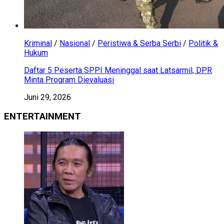
Kriminal
/
Nasional
/
Peristiwa & Serba Serbi
/
Politik &
Hukum
Daftar 5 Peserta SPPI Meninggal saat Latsarmil, DPR
Minta Program Dievaluasi
Juni 29, 2026
ENTERTAINMENT