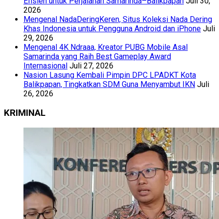
Efisien untuk Perjalanan Samarinda–Balikpapan
Juli 30,
2026
Mengenal NadaDeringKeren, Situs Koleksi Nada Dering
Khas Indonesia untuk Pengguna Android dan iPhone
Juli
29, 2026
Mengenal 4K Ndraaa, Kreator PUBG Mobile Asal
Samarinda yang Raih Best Gameplay Award
Internasional
Juli 27, 2026
Nasion Lasung Kembali Pimpin DPC LPADKT Kota
Balikpapan, Tingkatkan SDM Guna Menyambut IKN
Juli
26, 2026
KRIMINAL