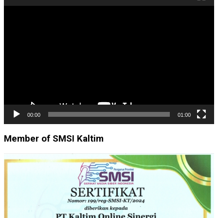
Pemutar
Video
00:00
01:00
Member of SMSI Kaltim