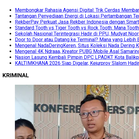
Membongkar Rahasia Agensi Digital: Trik Cerdas Membang
Tantangan Penyediaan Energi di Lokasi Pertambangan Te
RekberPay Perkuat Jasa Rekber Indonesia dengan Smart 
Standard Tooth vs Tiger Tooth vs Rock Tooth: Mana Too
Sekolah Nasional Terintegrasi Hadir di PPU, Mudyat Noor
Door to Door atau Datang ke Terminal? Mana yang Lebih 
Mengenal NadaDeringKeren, Situs Koleksi Nada Dering K
Mengenal 4K Ndraaa, Kreator PUBG Mobile Asal Samarind
Nasion Lasung Kembali Pimpin DPC LPADKT Kota Balik
KALTIMKHANA 2026 Siap Digelar, Kejurprov Slalom Hadir
KRIMINAL