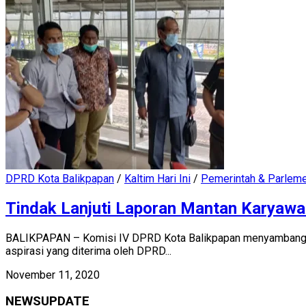
DPRD Kota Balikpapan
/
Kaltim Hari Ini
/
Pemerintah & Parlem
Tindak Lanjuti Laporan Mantan Karyaw
BALIKPAPAN – Komisi IV DPRD Kota Balikpapan menyambangi P
aspirasi yang diterima oleh DPRD...
November 11, 2020
NEWSUPDATE