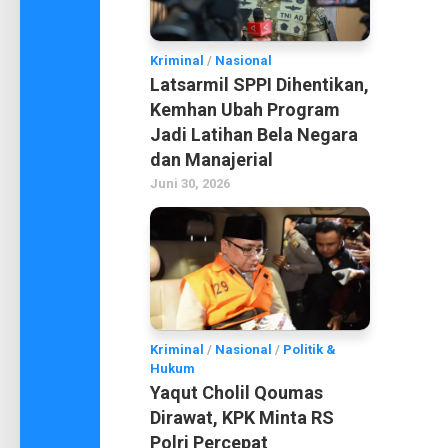
Kriminal
/
Nasional
Latsarmil SPPI Dihentikan,
Kemhan Ubah Program
Jadi Latihan Bela Negara
dan Manajerial
Juni 30, 2026
Kriminal
/
Nasional
/
Politik &
Hukum
Yaqut Cholil Qoumas
Dirawat, KPK Minta RS
Polri Percepat