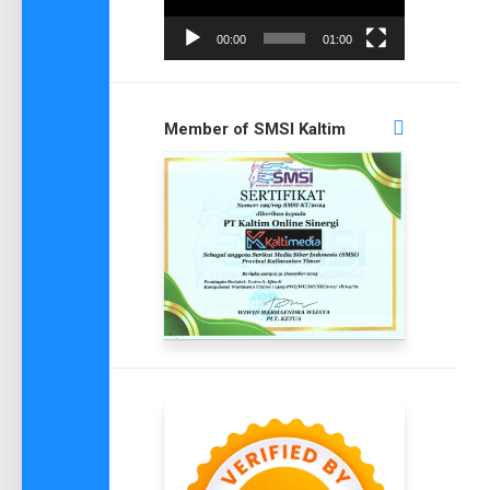
00:00
01:00
Member of SMSI Kaltim