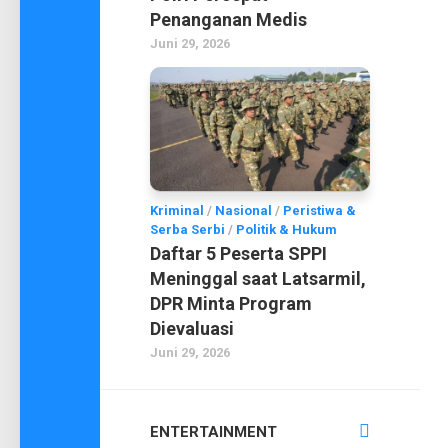
Penanganan Medis
Juni 29, 2026
Kriminal
/
Nasional
/
Peristiwa &
Serba Serbi
/
Politik & Hukum
Daftar 5 Peserta SPPI
Meninggal saat Latsarmil,
DPR Minta Program
Dievaluasi
Juni 29, 2026
ENTERTAINMENT