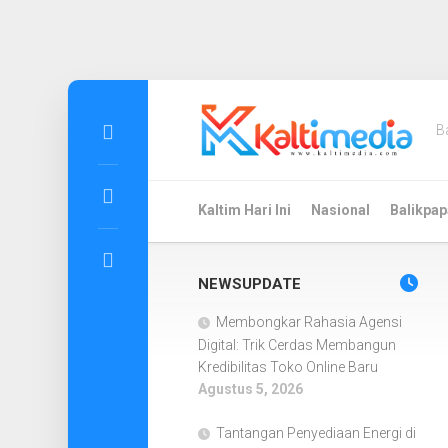
Skip
to
B
content
Kaltim Hari Ini
Nasional
Balikpap
NEWSUPDATE
Membongkar Rahasia Agensi
Digital: Trik Cerdas Membangun
Kredibilitas Toko Online Baru
Agustus 5, 2026
Tantangan Penyediaan Energi di