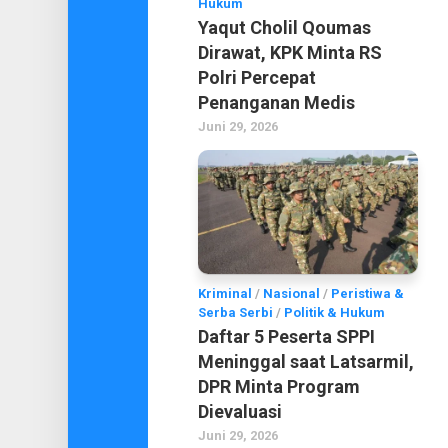
Hukum
Yaqut Cholil Qoumas
Dirawat, KPK Minta RS
Polri Percepat
Penanganan Medis
Juni 29, 2026
Kriminal
/
Nasional
/
Peristiwa &
Serba Serbi
/
Politik & Hukum
Daftar 5 Peserta SPPI
Meninggal saat Latsarmil,
DPR Minta Program
Dievaluasi
Juni 29, 2026