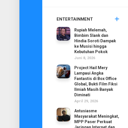
ENTERTAINMENT
Rupiah Melemah,
Bimbim Slank dan
Hindia Soroti Dampak
ke Musisi hingga
Kebutuhan Pokok
Juni 8, 2026
Project Hail Mery
Lampaui Angka
Fantastis di Box Office
Global, Bukti Film Fiksi
Ilmiah Masih Banyak
Diminati
April 29, 2026
Antusiasme
Masyarakat Meningkat,
MPP Paser Perkuat
Jaringan Internet dan