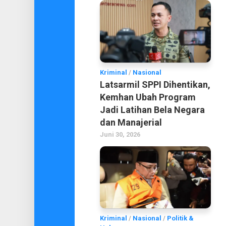
Kriminal
/
Nasional
Latsarmil SPPI Dihentikan,
Kemhan Ubah Program
Jadi Latihan Bela Negara
dan Manajerial
Juni 30, 2026
Kriminal
/
Nasional
/
Politik &