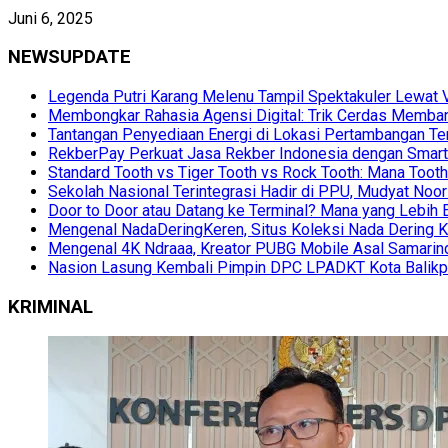
Juni 6, 2025
NEWSUPDATE
Legenda Putri Karang Melenu Tampil Spektakuler Lewa
Membongkar Rahasia Agensi Digital: Trik Cerdas Membang
Tantangan Penyediaan Energi di Lokasi Pertambangan Te
RekberPay Perkuat Jasa Rekber Indonesia dengan Smart 
Standard Tooth vs Tiger Tooth vs Rock Tooth: Mana Too
Sekolah Nasional Terintegrasi Hadir di PPU, Mudyat Noor
Door to Door atau Datang ke Terminal? Mana yang Lebih 
Mengenal NadaDeringKeren, Situs Koleksi Nada Dering K
Mengenal 4K Ndraaa, Kreator PUBG Mobile Asal Samarind
Nasion Lasung Kembali Pimpin DPC LPADKT Kota Balik
KRIMINAL