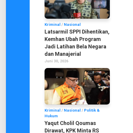
Kriminal
/
Nasional
Latsarmil SPPI Dihentikan,
Kemhan Ubah Program
Jadi Latihan Bela Negara
dan Manajerial
Juni 30, 2026
Kriminal
/
Nasional
/
Politik &
Hukum
Yaqut Cholil Qoumas
Dirawat, KPK Minta RS