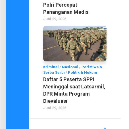
Polri Percepat
Penanganan Medis
Juni 29, 2026
Kriminal
/
Nasional
/
Peristiwa &
Serba Serbi
/
Politik & Hukum
Daftar 5 Peserta SPPI
Meninggal saat Latsarmil,
DPR Minta Program
Dievaluasi
Juni 29, 2026