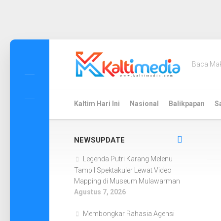
Skip
to
Baca Ma
content
Kaltim Hari Ini
Nasional
Balikpapan
S
NEWSUPDATE
Legenda Putri Karang Melenu
Tampil Spektakuler Lewat Video
Mapping di Museum Mulawarman
Agustus 7, 2026
Membongkar Rahasia Agensi