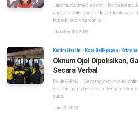
Jakarta, Kaltimedia.com – Polda Metro 
anggota polisi yang diduga melakukan ti
kepada seorang wanita...
Oktober 30, 2025
Kaltim Hari Ini
/
Kota Balikpapan
/
Krimina
Oknum Ojol Dipolisikan, G
Secara Verbal
BALIKPAPAN – Seorang oknum ojek online (
ojol. Dia harus berurusan dengan hukum 
suatu...
Juni 2, 2023