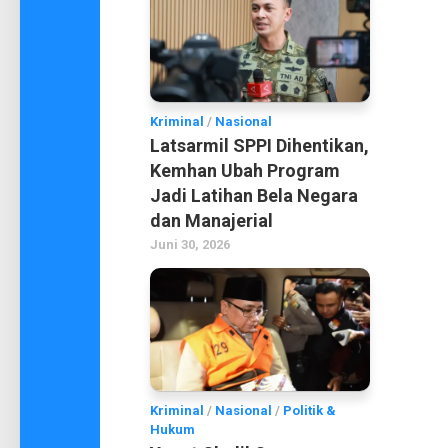
Kriminal
/
Nasional
Latsarmil SPPI Dihentikan,
Kemhan Ubah Program
Jadi Latihan Bela Negara
dan Manajerial
Juni 30, 2026
Kriminal
/
Nasional
/
Politik &
Hukum