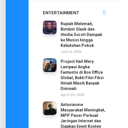
ENTERTAINMENT
Rupiah Melemah,
Bimbim Slank dan
Hindia Soroti Dampak
ke Musisi hingga
Kebutuhan Pokok
Juni 8, 2026
Project Hail Mery
Lampaui Angka
Fantastis di Box Office
Global, Bukti Film Fiksi
Ilmiah Masih Banyak
Diminati
April 29, 2026
Antusiasme
Masyarakat Meningkat,
MPP Paser Perkuat
Jaringan Internet dan
Siapkan Event Konten