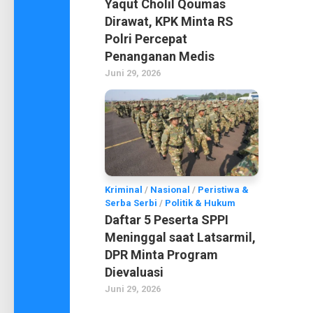
Yaqut Cholil Qoumas
Dirawat, KPK Minta RS
Polri Percepat
Penanganan Medis
Juni 29, 2026
Kriminal
/
Nasional
/
Peristiwa &
Serba Serbi
/
Politik & Hukum
Daftar 5 Peserta SPPI
Meninggal saat Latsarmil,
DPR Minta Program
Dievaluasi
Juni 29, 2026