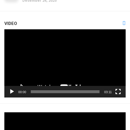
Desember 24, 2025
VIDEO
Pemutar
Video
00:00
03:11
Pemutar
Video