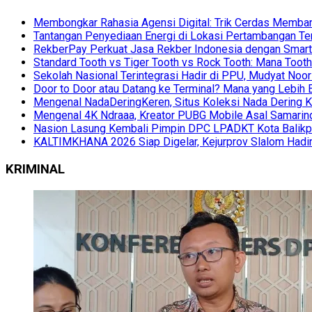
Membongkar Rahasia Agensi Digital: Trik Cerdas Membang
Tantangan Penyediaan Energi di Lokasi Pertambangan Te
RekberPay Perkuat Jasa Rekber Indonesia dengan Smart 
Standard Tooth vs Tiger Tooth vs Rock Tooth: Mana Too
Sekolah Nasional Terintegrasi Hadir di PPU, Mudyat Noor
Door to Door atau Datang ke Terminal? Mana yang Lebih 
Mengenal NadaDeringKeren, Situs Koleksi Nada Dering K
Mengenal 4K Ndraaa, Kreator PUBG Mobile Asal Samarind
Nasion Lasung Kembali Pimpin DPC LPADKT Kota Balik
KALTIMKHANA 2026 Siap Digelar, Kejurprov Slalom Hadir
KRIMINAL