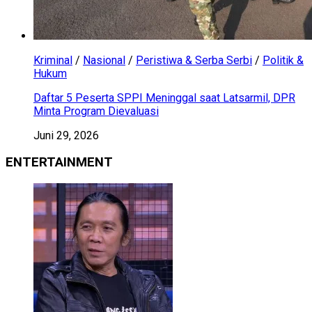
Kriminal
/
Nasional
/
Peristiwa & Serba Serbi
/
Politik &
Hukum
Daftar 5 Peserta SPPI Meninggal saat Latsarmil, DPR
Minta Program Dievaluasi
Juni 29, 2026
ENTERTAINMENT