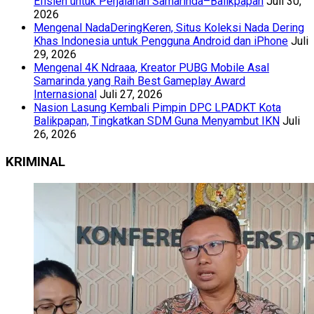
Efisien untuk Perjalanan Samarinda–Balikpapan
Juli 30,
2026
Mengenal NadaDeringKeren, Situs Koleksi Nada Dering
Khas Indonesia untuk Pengguna Android dan iPhone
Juli
29, 2026
Mengenal 4K Ndraaa, Kreator PUBG Mobile Asal
Samarinda yang Raih Best Gameplay Award
Internasional
Juli 27, 2026
Nasion Lasung Kembali Pimpin DPC LPADKT Kota
Balikpapan, Tingkatkan SDM Guna Menyambut IKN
Juli
26, 2026
KRIMINAL