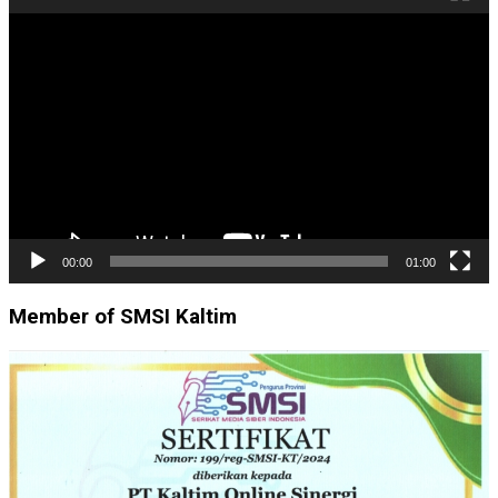
Pemutar
Video
00:00
01:00
Member of SMSI Kaltim