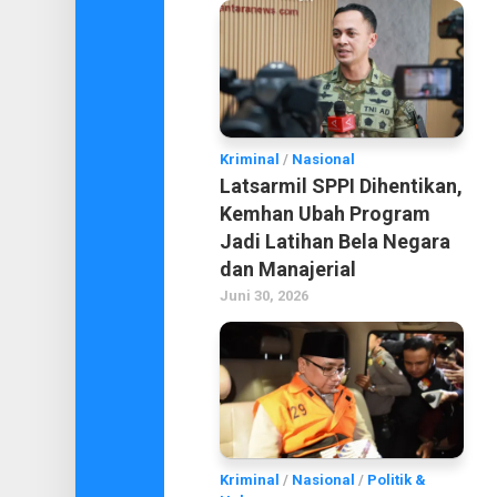
Kriminal
/
Nasional
Latsarmil SPPI Dihentikan,
Kemhan Ubah Program
Jadi Latihan Bela Negara
dan Manajerial
Juni 30, 2026
Kriminal
/
Nasional
/
Politik &