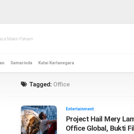
aca Makin Paham
an
Samarinda
Kutai Kartanegara
Tagged:
Office
Entertainment
Project Hail Mery Lam
Office Global, Bukti F