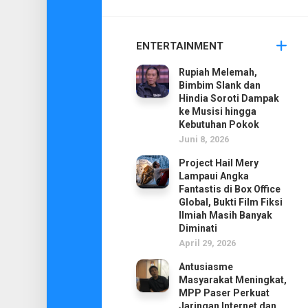
ENTERTAINMENT
Rupiah Melemah,
Bimbim Slank dan
Hindia Soroti Dampak
ke Musisi hingga
Kebutuhan Pokok
Juni 8, 2026
Project Hail Mery
Lampaui Angka
Fantastis di Box Office
Global, Bukti Film Fiksi
Ilmiah Masih Banyak
Diminati
April 29, 2026
Antusiasme
Masyarakat Meningkat,
MPP Paser Perkuat
Jaringan Internet dan