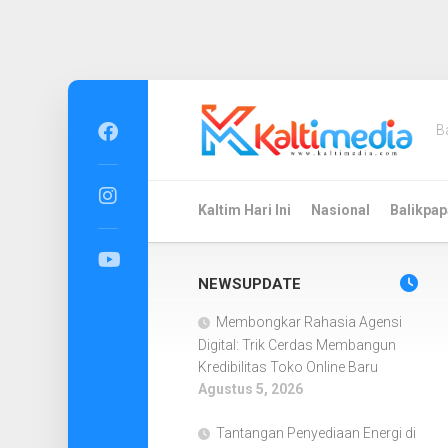
Skip
to
B
content
Kaltim Hari Ini
Nasional
Balikpap
NEWSUPDATE
Membongkar Rahasia Agensi
Digital: Trik Cerdas Membangun
Kredibilitas Toko Online Baru
Agustus 5, 2026
Tantangan Penyediaan Energi di