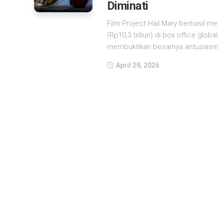
Diminati
Film Project Hail Mary berhasil m
(Rp10,3 triliun) di box office gl
membuktikan besarnya antusiasm
April 29, 2026