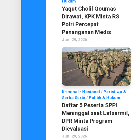
Hukum
Yaqut Cholil Qoumas
Dirawat, KPK Minta RS
Polri Percepat
Penanganan Medis
Juni 29, 2026
Kriminal
/
Nasional
/
Peristiwa &
Serba Serbi
/
Politik & Hukum
Daftar 5 Peserta SPPI
Meninggal saat Latsarmil,
DPR Minta Program
Dievaluasi
Juni 29, 2026