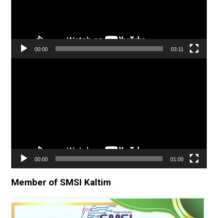
00:00
03:11
Pemutar
Video
00:00
01:00
Member of SMSI Kaltim