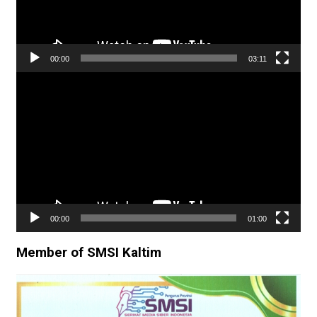
00:00
03:11
Pemutar
Video
00:00
01:00
Member of SMSI Kaltim