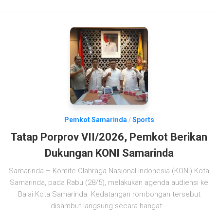
Pemkot Samarinda
/
Sports
Tatap Porprov VII/2026, Pemkot Berikan
Dukungan KONI Samarinda
Samarinda – Komite Olahraga Nasional Indonesia (KONI) Kota
Samarinda, pada Rabu (28/5), melakukan agenda audiensi ke
Balai Kota Samarinda. Kedatangan rombongan tersebut
disambut langsung secara hangat...