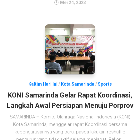
Mei 24, 2023
Kaltim Hari Ini
/
Kota Samarinda
/
Sports
KONI Samarinda Gelar Rapat Koordinasi,
Langkah Awal Persiapan Menuju Porprov
SAMARINDA – Komite Olahraga Nasional Indonesia (KONI)
Kota Samarinda, menggelar rapat Koordinasi bersama
kepengurusannya yang baru, pasca lakukan reshuffle
pengurus yang tidak aktif selama menjabat. Rakor...