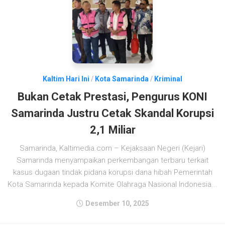
Kaltim Hari Ini
/
Kota Samarinda
/
Kriminal
Bukan Cetak Prestasi, Pengurus KONI
Samarinda Justru Cetak Skandal Korupsi
2,1 Miliar
Samarinda, Kaltimedia.com – Kejaksaan Negeri (Kejari)
Samarinda menyampaikan perkembangan terbaru terkait
kasus dugaan tindak pidana korupsi dana hibah Pemerintah
Kota Samarinda kepada Komite Olahraga Nasional Indonesia...
Desember 10, 2025