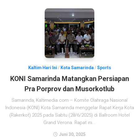
Kaltim Hari Ini
/
Kota Samarinda
/
Sports
KONI Samarinda Matangkan Persiapan
Pra Porprov dan Musorkotlub
Samarinda, Kaltimedia.com – Komite Olahraga Nasional
Indonesia (KONI) Kota Samarinda menggelar Rapat Kerja Kota
(Rakerkot) 2025 pada Sabtu (28/6/2025) di Ballroom Hotel
Grand Verona. Rapat ini...
Juni 30, 2025