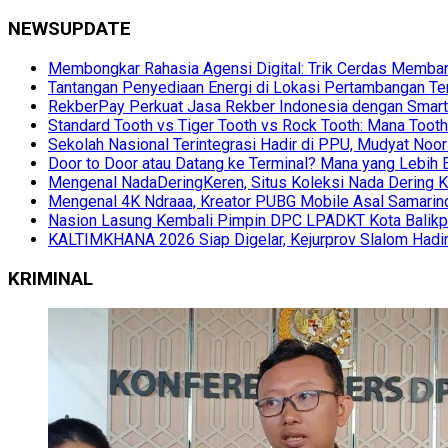
NEWSUPDATE
Membongkar Rahasia Agensi Digital: Trik Cerdas Membang
Tantangan Penyediaan Energi di Lokasi Pertambangan Te
RekberPay Perkuat Jasa Rekber Indonesia dengan Smart 
Standard Tooth vs Tiger Tooth vs Rock Tooth: Mana Too
Sekolah Nasional Terintegrasi Hadir di PPU, Mudyat Noor
Door to Door atau Datang ke Terminal? Mana yang Lebih 
Mengenal NadaDeringKeren, Situs Koleksi Nada Dering K
Mengenal 4K Ndraaa, Kreator PUBG Mobile Asal Samarind
Nasion Lasung Kembali Pimpin DPC LPADKT Kota Balik
KALTIMKHANA 2026 Siap Digelar, Kejurprov Slalom Hadir
KRIMINAL