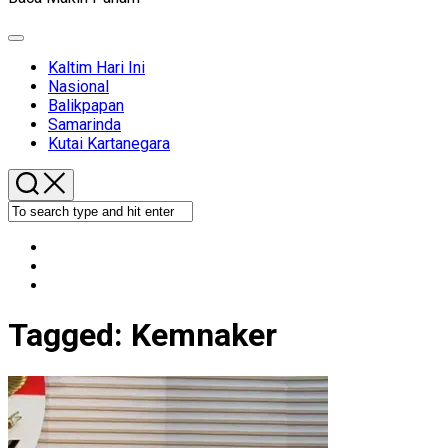
Expand
Menu
Kaltim Hari Ini
Nasional
Balikpapan
Samarinda
Kutai Kartanegara
Tagged:
Kemnaker