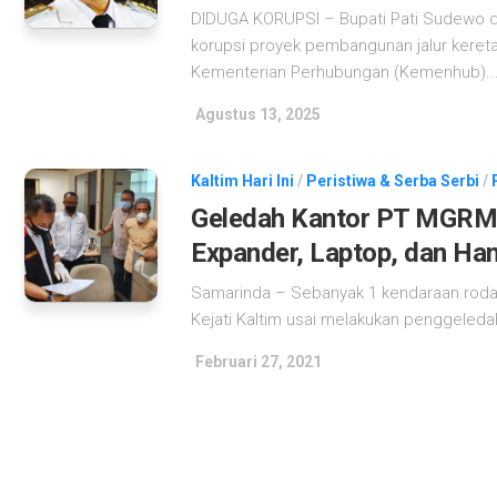
DIDUGA KORUPSI – Bupati Pati Sudewo d
korupsi proyek pembangunan jalur kereta
Kementerian Perhubungan (Kemenhub)...
Agustus 13, 2025
Kaltim Hari Ini
/
Peristiwa & Serba Serbi
/
Geledah Kantor PT MGRM di
Expander, Laptop, dan Ha
Samarinda – Sebanyak 1 kendaraan roda 4
Kejati Kaltim usai melakukan penggeleda
Februari 27, 2021