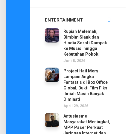
ENTERTAINMENT
Rupiah Melemah,
Bimbim Slank dan
Hindia Soroti Dampak
ke Musisi hingga
Kebutuhan Pokok
Juni 8, 2026
Project Hail Mery
Lampaui Angka
Fantastis di Box Office
Global, Bukti Film Fiksi
Ilmiah Masih Banyak
Diminati
April 29, 2026
Antusiasme
Masyarakat Meningkat,
MPP Paser Perkuat
Jaringan Internet dan