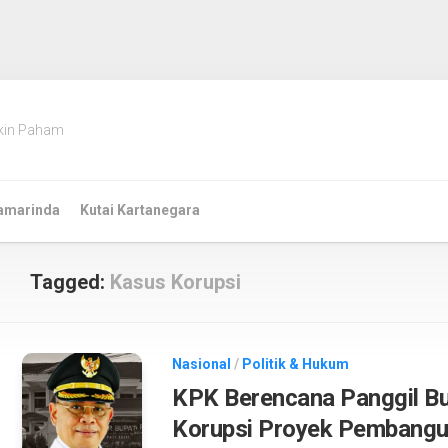
kin Paham
amarinda
Kutai Kartanegara
Tagged:
Kasus Korupsi
Nasional
/
Politik & Hukum
KPK Berencana Panggil Bu
Korupsi Proyek Pembangun