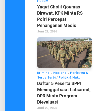
Hukum
Yaqut Cholil Qoumas
Dirawat, KPK Minta RS
Polri Percepat
Penanganan Medis
Juni 29, 2026
Kriminal
/
Nasional
/
Peristiwa &
Serba Serbi
/
Politik & Hukum
Daftar 5 Peserta SPPI
Meninggal saat Latsarmil,
DPR Minta Program
Dievaluasi
Juni 29, 2026