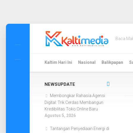
Skip
to
Baca Ma
content
Kaltim Hari Ini
Nasional
Balikpapan
S
NEWSUPDATE
Membongkar Rahasia Agensi
Digital: Trik Cerdas Membangun
Kredibilitas Toko Online Baru
Agustus 5, 2026
Tantangan Penyediaan Energi di