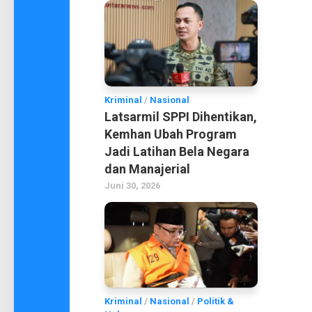
Kriminal
/
Nasional
Latsarmil SPPI Dihentikan,
Kemhan Ubah Program
Jadi Latihan Bela Negara
dan Manajerial
Juni 30, 2026
Kriminal
/
Nasional
/
Politik &