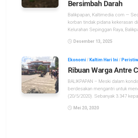
Bersimbah Darah
Balikpapan, Kaltimedia.com — Se
korban tindak pidana kekerasan di
Kelurahan Sepinggan Raya, Balikpa
Desember 13, 2025
Ekonomi
/
Kaltim Hari Ini
/
Peristiw
Ribuan Warga Antre C
BALIKPAPAN – Meski dalam kondisi
berdesakan mengantri untuk menca
(20/5/2020). Sebanyak 3.347 kepal
Mei 20, 2020