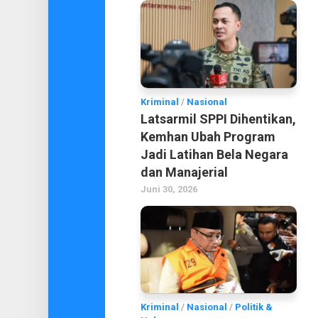
Kriminal
/
Nasional
Latsarmil SPPI Dihentikan,
Kemhan Ubah Program
Jadi Latihan Bela Negara
dan Manajerial
Juni 30, 2026
Kriminal
/
Nasional
/
Politik &