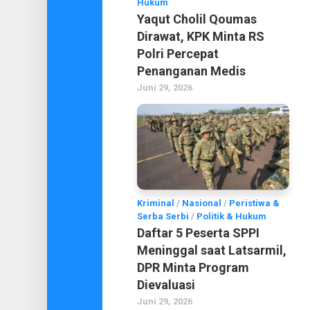
Hukum
Yaqut Cholil Qoumas
Dirawat, KPK Minta RS
Polri Percepat
Penanganan Medis
Juni 29, 2026
Kriminal
/
Nasional
/
Peristiwa &
Serba Serbi
/
Politik & Hukum
Daftar 5 Peserta SPPI
Meninggal saat Latsarmil,
DPR Minta Program
Dievaluasi
Juni 29, 2026