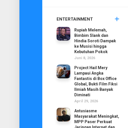
ENTERTAINMENT
Rupiah Melemah,
Bimbim Slank dan
Hindia Soroti Dampak
ke Musisi hingga
Kebutuhan Pokok
Juni 8, 2026
Project Hail Mery
Lampaui Angka
Fantastis di Box Office
Global, Bukti Film Fiksi
Ilmiah Masih Banyak
Diminati
April 29, 2026
Antusiasme
Masyarakat Meningkat,
MPP Paser Perkuat
Jaringan Internet dan