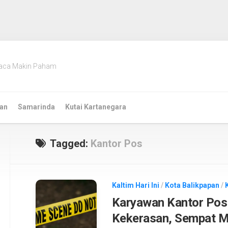
aca Makin Paham
an
Samarinda
Kutai Kartanegara
Tagged:
Kantor Pos
Kaltim Hari Ini
/
Kota Balikpapan
/
Karyawan Kantor Pos
Kekerasan, Sempat Mi