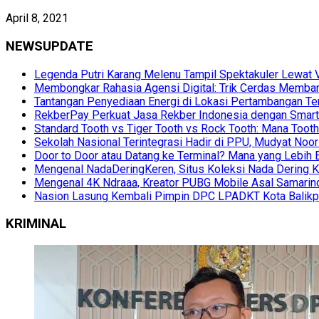
April 8, 2021
NEWSUPDATE
Legenda Putri Karang Melenu Tampil Spektakuler Lewa
Membongkar Rahasia Agensi Digital: Trik Cerdas Membang
Tantangan Penyediaan Energi di Lokasi Pertambangan Te
RekberPay Perkuat Jasa Rekber Indonesia dengan Smart 
Standard Tooth vs Tiger Tooth vs Rock Tooth: Mana Too
Sekolah Nasional Terintegrasi Hadir di PPU, Mudyat Noor
Door to Door atau Datang ke Terminal? Mana yang Lebih 
Mengenal NadaDeringKeren, Situs Koleksi Nada Dering K
Mengenal 4K Ndraaa, Kreator PUBG Mobile Asal Samarind
Nasion Lasung Kembali Pimpin DPC LPADKT Kota Balik
KRIMINAL