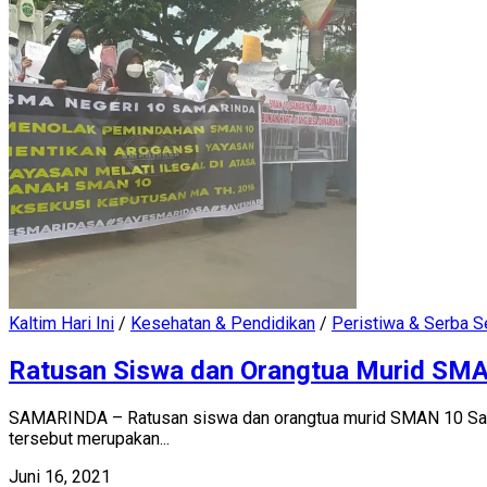
Kaltim Hari Ini
/
Kesehatan & Pendidikan
/
Peristiwa & Serba S
Ratusan Siswa dan Orangtua Murid SMA
SAMARINDA – Ratusan siswa dan orangtua murid SMAN 10 Samari
tersebut merupakan...
Juni 16, 2021