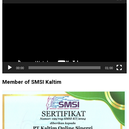
Pemutar
Video
00:00
01:00
Member of SMSI Kaltim