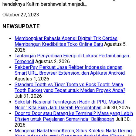
hendaknya Kaltim bershawalat menjadi...
Oktober 27, 2023
NEWSUPDATE
Membongkar Rahasia Agensi Digital: Trik Cerdas
Membangun Kredibilitas Toko Online Baru
Agustus 5,
2026
Tantangan Penyediaan Energi di Lokasi Pertambangan
Terpencil
Agustus 2, 2026
RekberPay Perkuat Jasa Rekber Indonesia dengan
Smart URL, Browser Extension, dan Aplikasi Android
Agustus 1, 2026
Standard Tooth vs Tiger Tooth vs Rock Tooth: Mana
Tooth Bucket yang Tepat untuk Medan Proyek Anda?
Juli 31, 2026
Sekolah Nasional Terintegrasi Hadir di PPU, Mudyat
Noor : Kita Siap Jadi Daerah Percontohan
Juli 30, 2026
Door to Door atau Datang ke Terminal? Mana yang Lebih
Efisien untuk Perjalanan Samarinda–Balikpapan
Juli 30,
2026
Mengenal NadaDeringKeren, Situs Koleksi Nada Dering