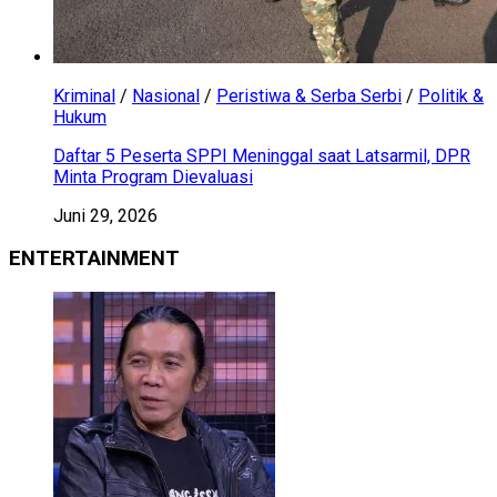
Kriminal
/
Nasional
/
Peristiwa & Serba Serbi
/
Politik &
Hukum
Daftar 5 Peserta SPPI Meninggal saat Latsarmil, DPR
Minta Program Dievaluasi
Juni 29, 2026
ENTERTAINMENT