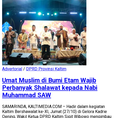
Advertorial
/
DPRD Provinsi Kaltim
Umat Muslim di Bumi Etam Wajib
Perbanyak Shalawat kepada Nabi
Muhammad SAW
SAMARINDA, KALTIMEDIA.COM – Hadir dalam kegiatan
Kaltim Bershawalat ke-XI, Jumat (27/10) di Gelora Kadrie
Oening, Wakil Ketua DPRD Kaltim Sigit Wibowo mengimbau