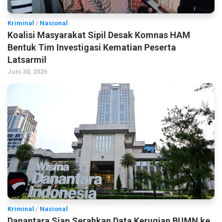
Kriminal
/
Nasional
Koalisi Masyarakat Sipil Desak Komnas HAM
Bentuk Tim Investigasi Kematian Peserta
Latsarmil
Juni 30, 2026
Kriminal
/
Nasional
Danantara Siap Serahkan Data Kerugian BUMN ke