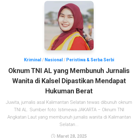
Kriminal
/
Nasional
/
Peristiwa & Serba Serbi
Oknum TNI AL yang Membunuh Jurnalis
Wanita di Kalsel Dipastikan Mendapat
Hukuman Berat
Juwita, jurnalis asal Kalimantan Selatan tewas dibunuh oknum
TNI AL. Sumber foto: Istimewa JAKARTA – Oknum TNI
Angkatan Laut yang membunuh jurnalis wanita di Kalimantan
Selatan...
Maret 28, 2025