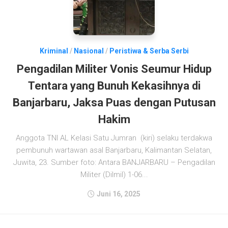
Kriminal
/
Nasional
/
Peristiwa & Serba Serbi
Pengadilan Militer Vonis Seumur Hidup
Tentara yang Bunuh Kekasihnya di
Banjarbaru, Jaksa Puas dengan Putusan
Hakim
Anggota TNI AL Kelasi Satu Jumran (kiri) selaku terdakwa
pembunuh wartawan asal Banjarbaru, Kalimantan Selatan,
Juwita, 23. Sumber foto: Antara BANJARBARU – Pengadilan
Militer (Dilmil) 1-06...
Juni 16, 2025