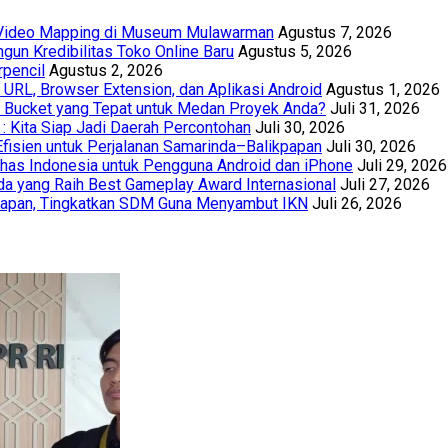
t Video Mapping di Museum Mulawarman
Agustus 7, 2026
un Kredibilitas Toko Online Baru
Agustus 5, 2026
rpencil
Agustus 2, 2026
URL, Browser Extension, dan Aplikasi Android
Agustus 1, 2026
th Bucket yang Tepat untuk Medan Proyek Anda?
Juli 31, 2026
 : Kita Siap Jadi Daerah Percontohan
Juli 30, 2026
Efisien untuk Perjalanan Samarinda–Balikpapan
Juli 30, 2026
has Indonesia untuk Pengguna Android dan iPhone
Juli 29, 2026
a yang Raih Best Gameplay Award Internasional
Juli 27, 2026
papan, Tingkatkan SDM Guna Menyambut IKN
Juli 26, 2026