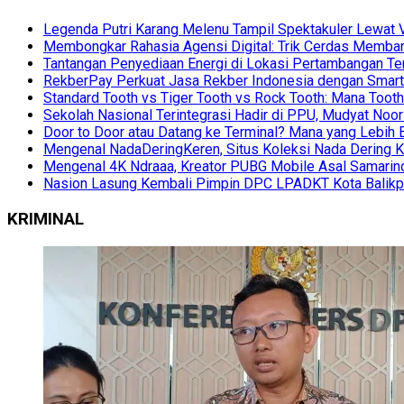
Legenda Putri Karang Melenu Tampil Spektakuler Lewa
Membongkar Rahasia Agensi Digital: Trik Cerdas Membang
Tantangan Penyediaan Energi di Lokasi Pertambangan Te
RekberPay Perkuat Jasa Rekber Indonesia dengan Smart 
Standard Tooth vs Tiger Tooth vs Rock Tooth: Mana Too
Sekolah Nasional Terintegrasi Hadir di PPU, Mudyat Noor
Door to Door atau Datang ke Terminal? Mana yang Lebih 
Mengenal NadaDeringKeren, Situs Koleksi Nada Dering K
Mengenal 4K Ndraaa, Kreator PUBG Mobile Asal Samarind
Nasion Lasung Kembali Pimpin DPC LPADKT Kota Balik
KRIMINAL