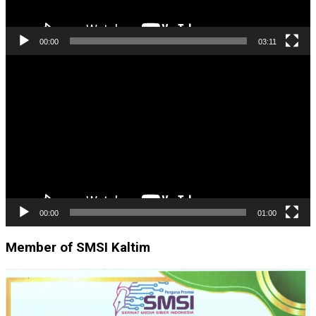
00:00
03:11
Pemutar
Video
00:00
01:00
Member of SMSI Kaltim