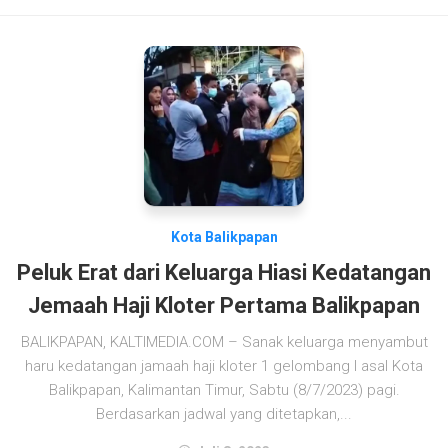
Kota Balikpapan
Peluk Erat dari Keluarga Hiasi Kedatangan
Jemaah Haji Kloter Pertama Balikpapan
BALIKPAPAN, KALTIMEDIA.COM – Sanak keluarga menyambut
haru kedatangan jamaah haji kloter 1 gelombang I asal Kota
Balikpapan, Kalimantan Timur, Sabtu (8/7/2023) pagi.
Berdasarkan jadwal yang ditetapkan,...