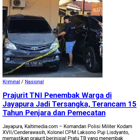
Kriminal
/
Nasional
Prajurit TNI Penembak Warga di
Jayapura Jadi Tersangka, Terancam 15
Tahun Penjara dan Pemecatan
Jayapura, Kaltimedia.com – Komandan Polisi Militer Kodam
XVII/Cenderawasih, Kolonel CPM Laksono Puji Lisdyanto,
memastikan prajurit berinisial Pratu TB yang menembak