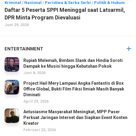
Kriminal
/
Nasional
/
Peristiwa & Serba Serbi
/
Politik & Hukum
Daftar 5 Peserta SPPI Meninggal saat Latsarmil,
DPR Minta Program Dievaluasi
Juni 29, 2026
ENTERTAINMENT
Rupiah Melemah, Bimbim Slank dan Hindia Soroti
Dampak ke Musisi hingga Kebutuhan Pokok
Juni 8, 2026
Project Hail Mery Lampaui Angka Fantastis di Box
Office Global, Bukti Film Fiksi Ilmiah Masih Banyak
Diminati
April 29, 2026
Antusiasme Masyarakat Meningkat, MPP Paser
Perkuat Jaringan Internet dan Siapkan Event Konten
Kreator
Februari 23, 2026