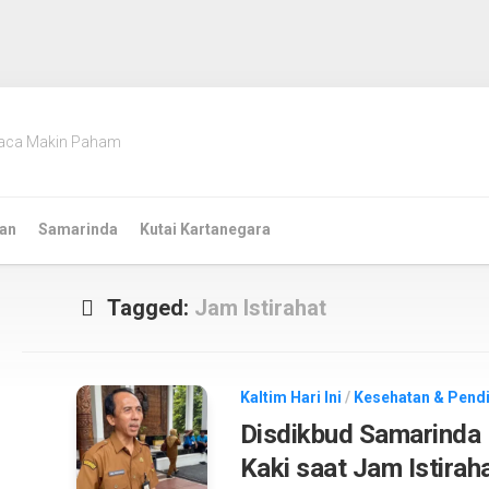
aca Makin Paham
an
Samarinda
Kutai Kartanegara
Tagged:
Jam Istirahat
Kaltim Hari Ini
/
Kesehatan & Pend
Disdikbud Samarinda K
Kaki saat Jam Istirah