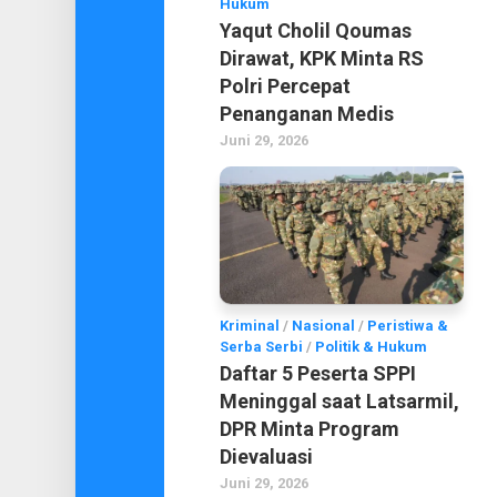
Hukum
Yaqut Cholil Qoumas
Dirawat, KPK Minta RS
Polri Percepat
Penanganan Medis
Juni 29, 2026
Kriminal
/
Nasional
/
Peristiwa &
Serba Serbi
/
Politik & Hukum
Daftar 5 Peserta SPPI
Meninggal saat Latsarmil,
DPR Minta Program
Dievaluasi
Juni 29, 2026