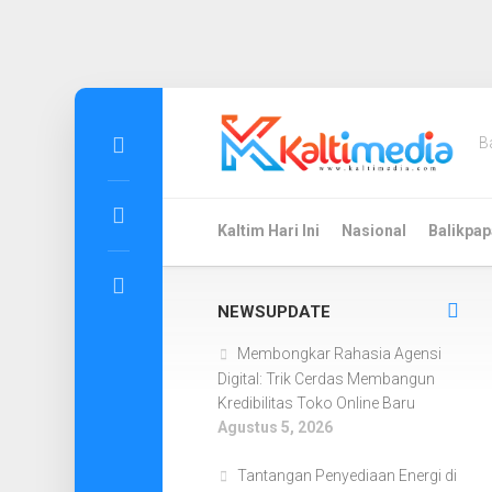
Skip
to
B
content
Kaltim Hari Ini
Nasional
Balikpap
NEWSUPDATE
Membongkar Rahasia Agensi
Digital: Trik Cerdas Membangun
Kredibilitas Toko Online Baru
Agustus 5, 2026
Tantangan Penyediaan Energi di