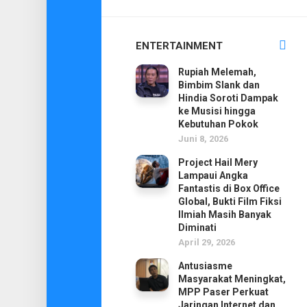
ENTERTAINMENT
Rupiah Melemah,
Bimbim Slank dan
Hindia Soroti Dampak
ke Musisi hingga
Kebutuhan Pokok
Juni 8, 2026
Project Hail Mery
Lampaui Angka
Fantastis di Box Office
Global, Bukti Film Fiksi
Ilmiah Masih Banyak
Diminati
April 29, 2026
Antusiasme
Masyarakat Meningkat,
MPP Paser Perkuat
Jaringan Internet dan