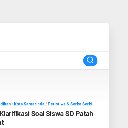
idikan
/
Kota Samarinda
/
Peristiwa & Serba Serbi
larifikasi Soal Siswa SD Patah
at