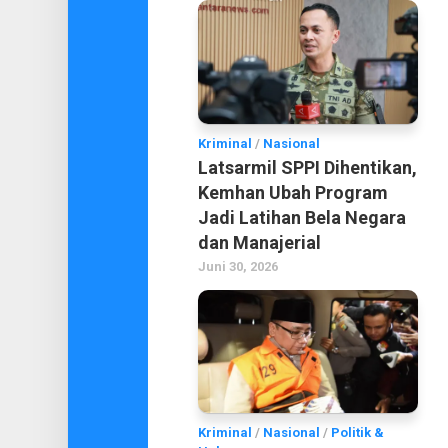
Kriminal
/
Nasional
Latsarmil SPPI Dihentikan,
Kemhan Ubah Program
Jadi Latihan Bela Negara
dan Manajerial
Juni 30, 2026
Kriminal
/
Nasional
/
Politik &