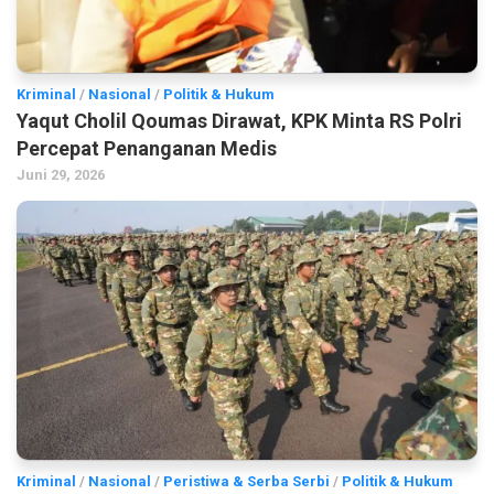
Kriminal
/
Nasional
/
Politik & Hukum
Yaqut Cholil Qoumas Dirawat, KPK Minta RS Polri
Percepat Penanganan Medis
Juni 29, 2026
Kriminal
/
Nasional
/
Peristiwa & Serba Serbi
/
Politik & Hukum