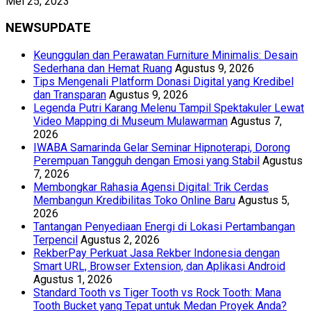
Mei 25, 2023
NEWSUPDATE
Keunggulan dan Perawatan Furniture Minimalis: Desain
Sederhana dan Hemat Ruang
Agustus 9, 2026
Tips Mengenali Platform Donasi Digital yang Kredibel
dan Transparan
Agustus 9, 2026
Legenda Putri Karang Melenu Tampil Spektakuler Lewat
Video Mapping di Museum Mulawarman
Agustus 7,
2026
IWABA Samarinda Gelar Seminar Hipnoterapi, Dorong
Perempuan Tangguh dengan Emosi yang Stabil
Agustus
7, 2026
Membongkar Rahasia Agensi Digital: Trik Cerdas
Membangun Kredibilitas Toko Online Baru
Agustus 5,
2026
Tantangan Penyediaan Energi di Lokasi Pertambangan
Terpencil
Agustus 2, 2026
RekberPay Perkuat Jasa Rekber Indonesia dengan
Smart URL, Browser Extension, dan Aplikasi Android
Agustus 1, 2026
Standard Tooth vs Tiger Tooth vs Rock Tooth: Mana
Tooth Bucket yang Tepat untuk Medan Proyek Anda?