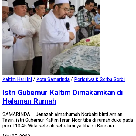
Kaltim Hari Ini
/
Kota Samarinda
/
Peristiwa & Serba Serbi
Istri Gubernur Kaltim Dimakamkan di
Halaman Rumah
SAMARINDA – Jenazah almarhumah Norbaiti binti Amlan
Tasin, istri Gubernur Kaltim Isran Noor tiba di rumah duka pada
pukul 10.45 Wita setelah sebelumnya tiba di Bandara...