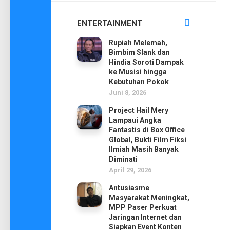
ENTERTAINMENT
Rupiah Melemah,
Bimbim Slank dan
Hindia Soroti Dampak
ke Musisi hingga
Kebutuhan Pokok
Juni 8, 2026
Project Hail Mery
Lampaui Angka
Fantastis di Box Office
Global, Bukti Film Fiksi
Ilmiah Masih Banyak
Diminati
April 29, 2026
Antusiasme
Masyarakat Meningkat,
MPP Paser Perkuat
Jaringan Internet dan
Siapkan Event Konten