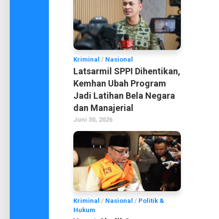
Kriminal
/
Nasional
Latsarmil SPPI Dihentikan,
Kemhan Ubah Program
Jadi Latihan Bela Negara
dan Manajerial
Juni 30, 2026
Kriminal
/
Nasional
/
Politik &
Hukum