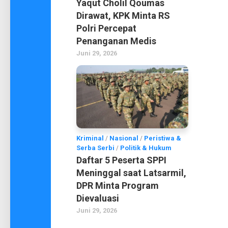
Yaqut Cholil Qoumas
Dirawat, KPK Minta RS
Polri Percepat
Penanganan Medis
Juni 29, 2026
Kriminal
/
Nasional
/
Peristiwa &
Serba Serbi
/
Politik & Hukum
Daftar 5 Peserta SPPI
Meninggal saat Latsarmil,
DPR Minta Program
Dievaluasi
Juni 29, 2026