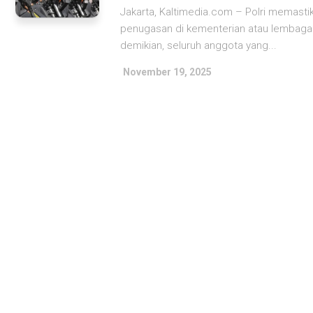
Jakarta, Kaltimedia.com – Polri memast
penugasan di kementerian atau lembaga l
demikian, seluruh anggota yang...
November 19, 2025