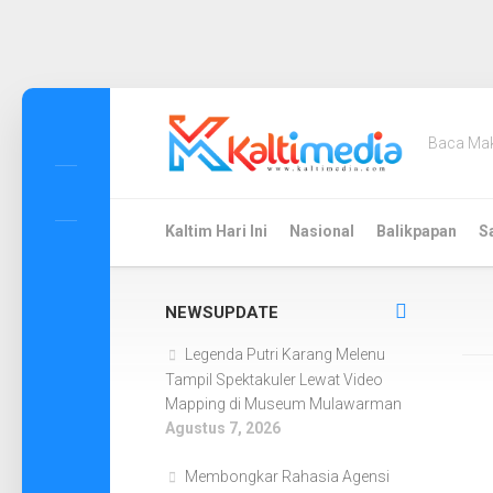
Skip
to
Baca Ma
content
Kaltim Hari Ini
Nasional
Balikpapan
S
NEWSUPDATE
Legenda Putri Karang Melenu
Tampil Spektakuler Lewat Video
Mapping di Museum Mulawarman
Agustus 7, 2026
Membongkar Rahasia Agensi