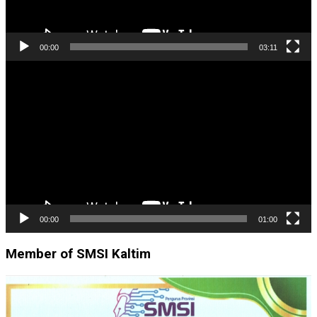
00:00
03:11
Pemutar
Video
00:00
01:00
Member of SMSI Kaltim