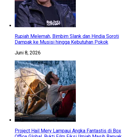
Rupiah Melemah, Bimbim Slank dan Hindia Soroti
Dampak ke Musisi hingga Kebutuhan Pokok
Juni 8, 2026
Project Hail Mery Lampaui Angka Fantastis di Box
Office Global, Bukti Film Fiksi Ilmiah Masih Banyak