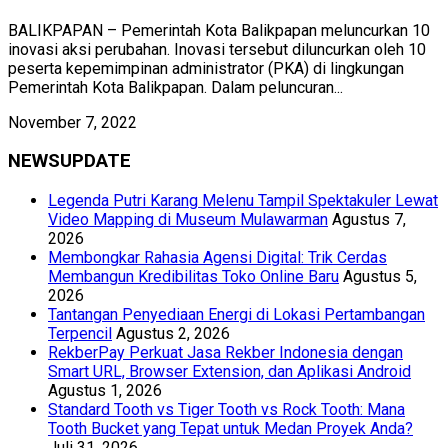
BALIKPAPAN – Pemerintah Kota Balikpapan meluncurkan 10
inovasi aksi perubahan. Inovasi tersebut diluncurkan oleh 10
peserta kepemimpinan administrator (PKA) di lingkungan
Pemerintah Kota Balikpapan. Dalam peluncuran...
November 7, 2022
NEWSUPDATE
Legenda Putri Karang Melenu Tampil Spektakuler Lewat
Video Mapping di Museum Mulawarman
Agustus 7,
2026
Membongkar Rahasia Agensi Digital: Trik Cerdas
Membangun Kredibilitas Toko Online Baru
Agustus 5,
2026
Tantangan Penyediaan Energi di Lokasi Pertambangan
Terpencil
Agustus 2, 2026
RekberPay Perkuat Jasa Rekber Indonesia dengan
Smart URL, Browser Extension, dan Aplikasi Android
Agustus 1, 2026
Standard Tooth vs Tiger Tooth vs Rock Tooth: Mana
Tooth Bucket yang Tepat untuk Medan Proyek Anda?
Juli 31, 2026