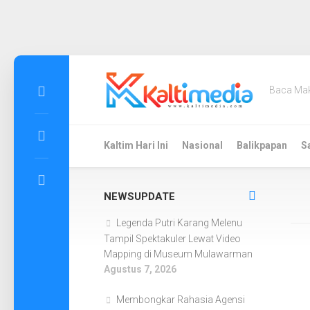
Skip
to
Baca Ma
content
Kaltim Hari Ini
Nasional
Balikpapan
S
NEWSUPDATE
Legenda Putri Karang Melenu
Tampil Spektakuler Lewat Video
Mapping di Museum Mulawarman
Agustus 7, 2026
Membongkar Rahasia Agensi