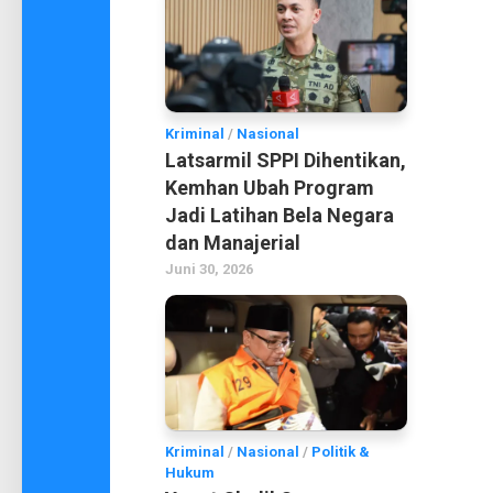
Kriminal
/
Nasional
Latsarmil SPPI Dihentikan,
Kemhan Ubah Program
Jadi Latihan Bela Negara
dan Manajerial
Juni 30, 2026
Kriminal
/
Nasional
/
Politik &
Hukum