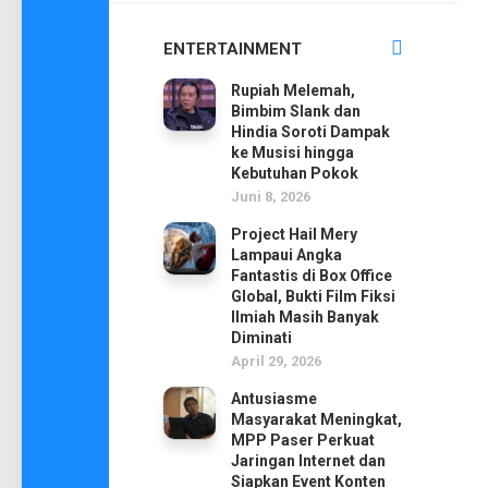
ENTERTAINMENT
Rupiah Melemah,
Bimbim Slank dan
Hindia Soroti Dampak
ke Musisi hingga
Kebutuhan Pokok
Juni 8, 2026
Project Hail Mery
Lampaui Angka
Fantastis di Box Office
Global, Bukti Film Fiksi
Ilmiah Masih Banyak
Diminati
April 29, 2026
Antusiasme
Masyarakat Meningkat,
MPP Paser Perkuat
Jaringan Internet dan
Siapkan Event Konten