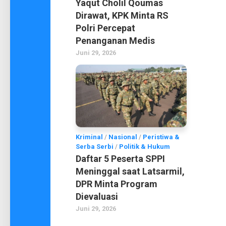
Yaqut Cholil Qoumas
Dirawat, KPK Minta RS
Polri Percepat
Penanganan Medis
Juni 29, 2026
Kriminal
/
Nasional
/
Peristiwa &
Serba Serbi
/
Politik & Hukum
Daftar 5 Peserta SPPI
Meninggal saat Latsarmil,
DPR Minta Program
Dievaluasi
Juni 29, 2026