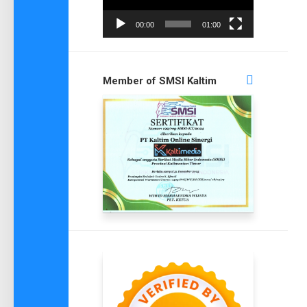
00:00
01:00
Member of SMSI Kaltim