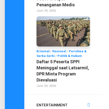
Penanganan Medis
Juni 29, 2026
Kriminal
/
Nasional
/
Peristiwa &
Serba Serbi
/
Politik & Hukum
Daftar 5 Peserta SPPI
Meninggal saat Latsarmil,
DPR Minta Program
Dievaluasi
Juni 29, 2026
ENTERTAINMENT