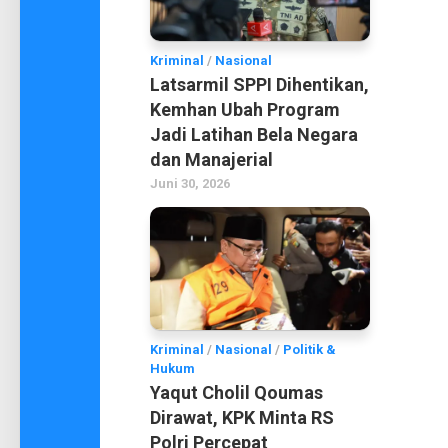
Kriminal
/
Nasional
Latsarmil SPPI Dihentikan,
Kemhan Ubah Program
Jadi Latihan Bela Negara
dan Manajerial
Juni 30, 2026
Kriminal
/
Nasional
/
Politik &
Hukum
Yaqut Cholil Qoumas
Dirawat, KPK Minta RS
Polri Percepat