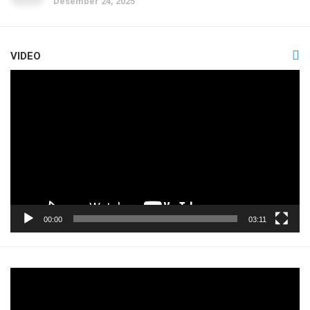
Desember 24, 2025
VIDEO
Pemutar
Video
00:00
03:11
Pemutar
Video