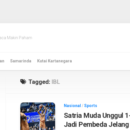
aca Makin Paham
an
Samarinda
Kutai Kartanegara
Tagged:
IBL
Nasional
/
Sports
Satria Muda Unggul 1-
Jadi Pembeda Jelang