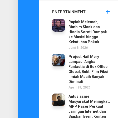
ENTERTAINMENT
Rupiah Melemah,
Bimbim Slank dan
Hindia Soroti Dampak
ke Musisi hingga
Kebutuhan Pokok
Juni 8, 2026
Project Hail Mery
Lampaui Angka
Fantastis di Box Office
Global, Bukti Film Fiksi
Ilmiah Masih Banyak
Diminati
April 29, 2026
Antusiasme
Masyarakat Meningkat,
MPP Paser Perkuat
Jaringan Internet dan
Siapkan Event Konten