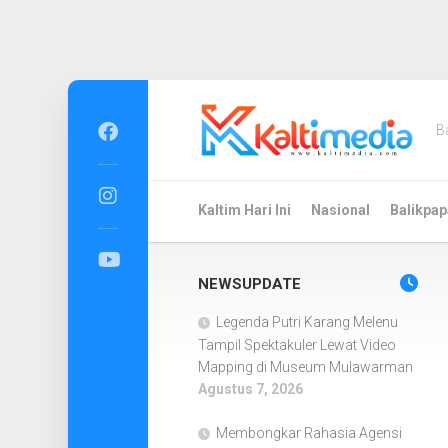
Skip
to
B
content
Kaltim Hari Ini
Nasional
Balikpap
NEWSUPDATE
Legenda Putri Karang Melenu
Tampil Spektakuler Lewat Video
Mapping di Museum Mulawarman
Agustus 7, 2026
Membongkar Rahasia Agensi