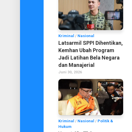
Kriminal
/
Nasional
Latsarmil SPPI Dihentikan,
Kemhan Ubah Program
Jadi Latihan Bela Negara
dan Manajerial
Juni 30, 2026
Kriminal
/
Nasional
/
Politik &
Hukum