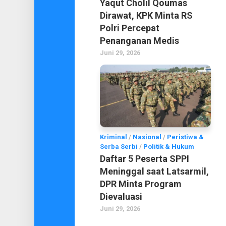
Yaqut Cholil Qoumas
Dirawat, KPK Minta RS
Polri Percepat
Penanganan Medis
Juni 29, 2026
Kriminal
/
Nasional
/
Peristiwa &
Serba Serbi
/
Politik & Hukum
Daftar 5 Peserta SPPI
Meninggal saat Latsarmil,
DPR Minta Program
Dievaluasi
Juni 29, 2026